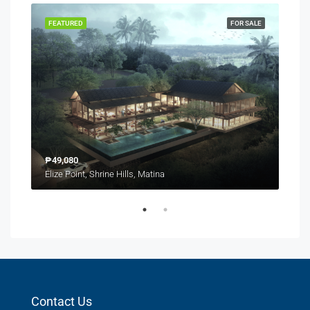
SALE
FEATURED
FOR SALE
FEA
₱49,080
₱6,
Catalunan Grande, Talomo District, Davao City, Davao Region, 8000, Philippines
Elize Point, Shrine Hills, Matina
Contact Us