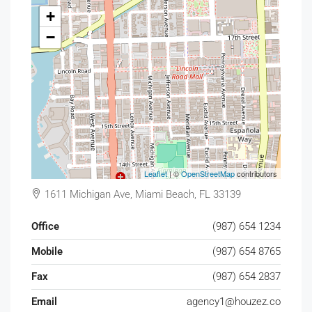
+
−
Leaflet
| ©
OpenStreetMap
contributors
1611 Michigan Ave, Miami Beach, FL 33139
Office
(987) 654 1234
Mobile
(987) 654 8765
Fax
(987) 654 2837
Email
agency1@houzez.co