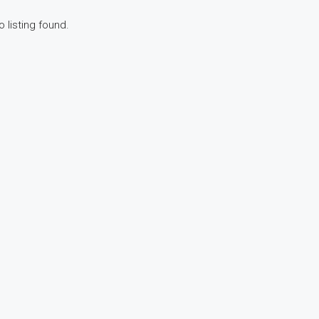
o listing found.