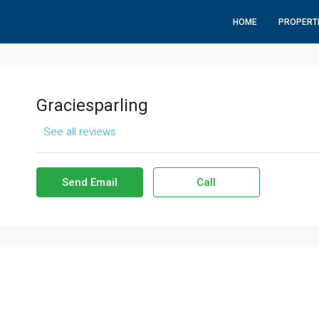
HOME
PROPERT
Graciesparling
See all reviews
Send Email
Call