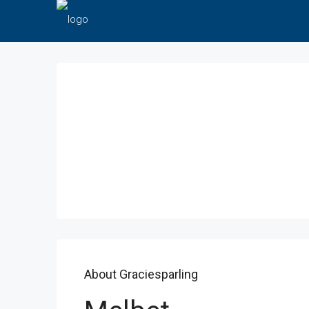
About Graciesparling