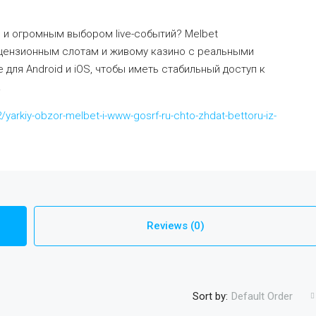
и огромным выбором live-событий? Melbet
лицензионным слотам и живому казино с реальными
для Android и iOS, чтобы иметь стабильный доступ к
.
yarkiy-obzor-melbet-i-www-gosrf-ru-chto-zhdat-bettoru-iz-
Reviews (0)
Sort by:
Default Order