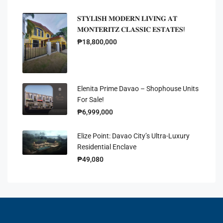
𝐒𝐓𝐘𝐋𝐈𝐒𝐇 𝐌𝐎𝐃𝐄𝐑𝐍 𝐋𝐈𝐕𝐈𝐍𝐆 𝐀𝐓
𝐌𝐎𝐍𝐓𝐄𝐑𝐈𝐓𝐙 𝐂𝐋𝐀𝐒𝐒𝐈𝐂 𝐄𝐒𝐓𝐀𝐓𝐄𝐒!
₱18,800,000
Elenita Prime Davao – Shophouse Units
For Sale!
₱6,999,000
Elize Point: Davao City’s Ultra-Luxury
Residential Enclave
₱49,080